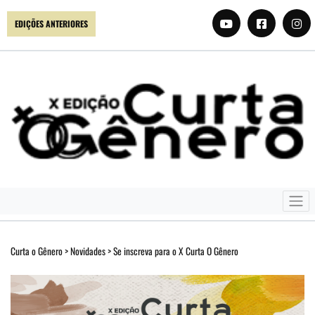
EDIÇÕES ANTERIORES
Curta o Gênero
>
Novidades
>
Se inscreva para o X Curta O Gênero