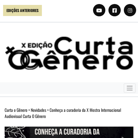
EDIÇÕES ANTERIORES
Curta o Gênero
>
Novidades
>
Conheça a curadoria da X Mostra Internacional
Audiovisual Curta O Gênero